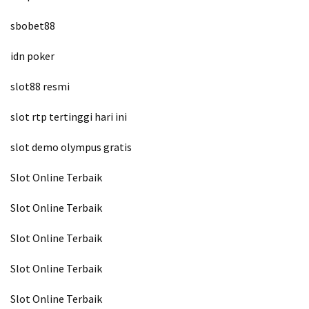
sbobet88
idn poker
slot88 resmi
slot rtp tertinggi hari ini
slot demo olympus gratis
Slot Online Terbaik
Slot Online Terbaik
Slot Online Terbaik
Slot Online Terbaik
Slot Online Terbaik