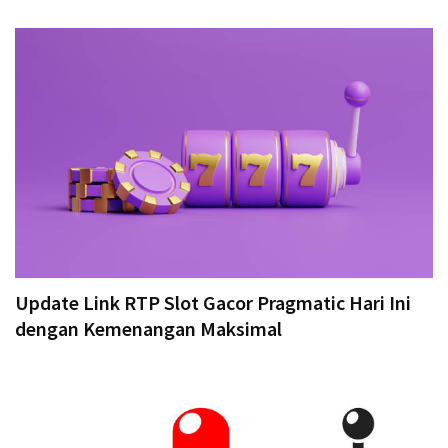
Update Link RTP Slot Gacor Pragmatic Hari Ini
dengan Kemenangan Maksimal