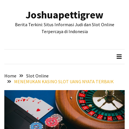
Skip
Skip
to
to
Joshuapettigrew
content
content
POS-
Berita Terkini: Situs Informasi Judi dan Slot Online
POS
TERBARU
Terpercaya di Indonesia
Memahami
Slot
Online
secara
Mendalam
Home
Slot Online
MENEMUKAN KASINO SLOT UANG NYATA TERBAIK
Update
Link
RTP
Slot
Gacor
Pragmatic
Hari