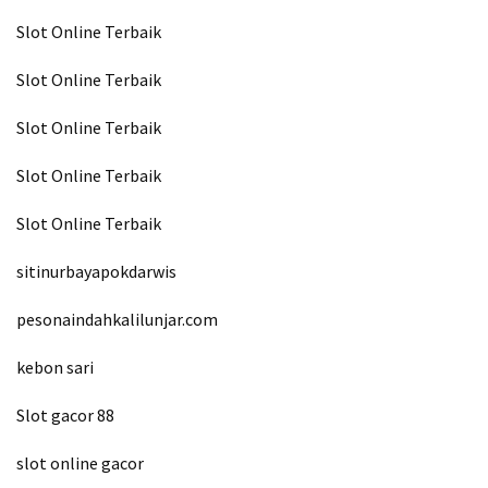
Slot Online Terbaik
Slot Online Terbaik
Slot Online Terbaik
Slot Online Terbaik
Slot Online Terbaik
sitinurbayapokdarwis
pesonaindahkalilunjar.com
kebon sari
Slot gacor 88
slot online gacor