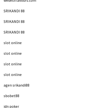
wedesiflavours.com
SRIKANDI 88
SRIKANDI 88
SRIKANDI 88
slot online
slot online
slot online
slot online
agen srikandi88
sbobet88
idn poker