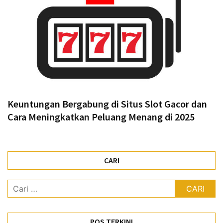
Keuntungan Bergabung di Situs Slot Gacor dan
Cara Meningkatkan Peluang Menang di 2025
CARI
Cari
untuk:
POS TERKINI