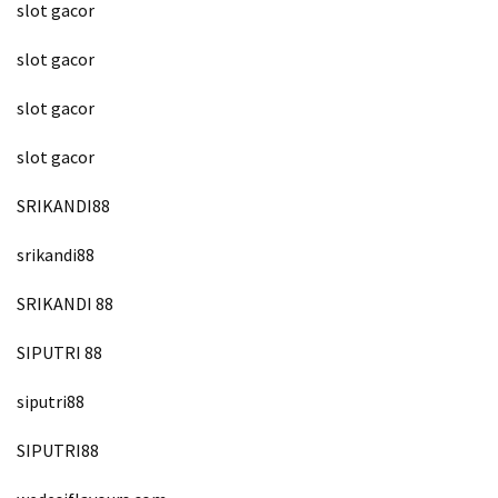
slot gacor
slot gacor
slot gacor
slot gacor
SRIKANDI88
srikandi88
SRIKANDI 88
SIPUTRI 88
siputri88
SIPUTRI88